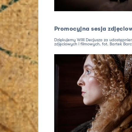
Promocyjna sesja zdjęcio
Dziękujemy Willi Decjusza za udostępnien
zdjęciowych i filmowych. fot. Bartek Bar