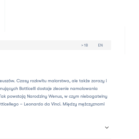
> 18
EN
uszów. Czasy rozkwitu malarstwa, ale także zarazy i
ujących Botticelli dostaje zlecenie namalowania
Tak powstają Narodziny Wenus, w czym niebagatelny
otticellego – Leonardo da Vinci. Między mężczyznami