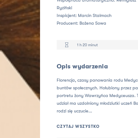
Współpraca dramaturgiczna: Remigiusz
Ryziński
Inspicjent:
Marcin Stalmach
Producent:
Bożena Sowa
1 h 20 minut
Opis wydarzenia
Florencja, czasy panowania rodu Medyce
buntów społecznych. Hołubiony przez pan
portretu żony Wawrzyńca Medyceusza. 
udział ma uzdolniony młodziutki uczeń B
rodzi się uczucie...
CZYTAJ WSZYSTKO